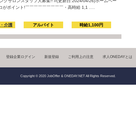
サロンスタッフ大募集!! //(更新日:2024/04/26)ホームペー
.com〇ココがポイント!￣￣￣￣￣￣￣￣￣・高時給 1,1 .....
・介護
アルバイト
時給1,100円
登録企業ログイン
新規登録
ご利用上の注意
求人ONEDAYとは
Copyright © 2020 JobOffer & ONEDAY.NET All Rights Reserved.