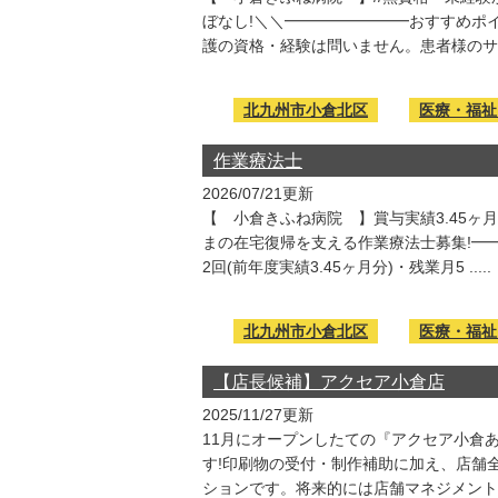
ぼなし!＼＼━━━━━━━━おすすめポ
護の資格・経験は問いません。患者様のサポー 
北九州市小倉北区
医療・福祉
作業療法士
2026/07/21更新
【 小倉きふね病院 】賞与実績3.45ヶ
まの在宅復帰を支える作業療法士募集!━
2回(前年度実績3.45ヶ月分)・残業月5 .....
北九州市小倉北区
医療・福祉
【店長候補】アクセア小倉店
2025/11/27更新
11月にオープンしたての『アクセア小倉あ
す!印刷物の受付・制作補助に加え、店舗
ションです。将来的には店舗マネジメントや追加