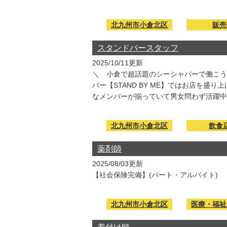
北九州市小倉北区
販売
スタンドバースタッフ
2025/10/11更新
＼ 小倉で超話題のシーシャバーで働こう
バー【STAND BY ME】ではお店を
なメンバーが揃っていて男女問わず活躍中! ..
北九州市小倉北区
飲食
薬剤師
2025/08/03更新
【社会保険完備】(パート・アルバイト)
北九州市小倉北区
医療・福祉