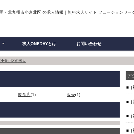
岡・北九州市小倉北区 の求人情報｜無料求人サイト フュージョンワーク・ワ
求人ONEDAYとは
お問い合わせ
ン
市小倉北区の求人
ア
［
飲食店
(1)
販売
(1)
［
［
［