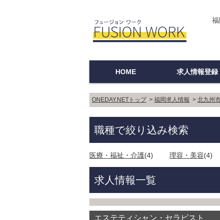
福
HOME
求人情報登録
登録企業ログイ
新規登録
登録方法
ご利用上の注意
Q＆A
ONEDAY.NETトップ
>
福岡求人情報
>
北九州
職種で絞り込み検索
医療・福祉・介護
(4)
理容・美容
(4)
求人情報一覧
エステティシャン・セラピスト