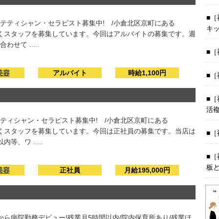
［
テティシャン・セラピスト募集中! /小倉北区京町にある
キ
に働くスタッフを募集しています。今回はアルバイトの募集です。週
て .....
［
美容
アルバイト
時給1,100円
［
［
活
ティシャン・セラピスト募集中! /小倉北区京町にある
に働くスタッフを募集しています。今回は正社員の募集です。当店は
［
、ワ .....
［
板
美容
正社員
月給195,000円
から病院勤務デビュー!残業月5時間以内/院内保育所あり/残業ほ