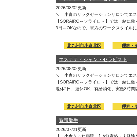
2026/08/02更新
＼ 小倉のリラクゼーションサロンでエス
【SORAIRO～ソライロ～】では一緒
3日～OKなので、貴方のワークスタイルに合わせ
北九州市小倉北区
理容・
エステティシャン・セラピスト
2026/08/02更新
＼ 小倉のリラクゼーションサロンでエス
【SORAIRO～ソライロ～】では一緒
週休2日、連休OK、有給消化、実働8時間以内等
北九州市小倉北区
理容・
看護助手
2026/07/21更新
【 小倉きふね病院 】//無資格・未経験