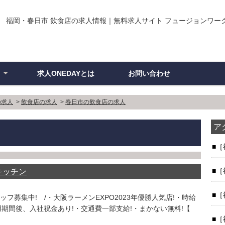
福岡・春日市 飲食店の求人情報｜無料求人サイト フュージョンワーク・ワ
求人ONEDAYとは
お問い合わせ
ン
の求人
>
飲食店の求人
>
春日市の飲食店の求人
ア
［
［
&キッチン
［
募集中! /・大阪ラーメンEXPO2023年優勝人気店!・時給
!・試用期間後、入社祝金あり!・交通費一部支給!・まかない無料!【
［