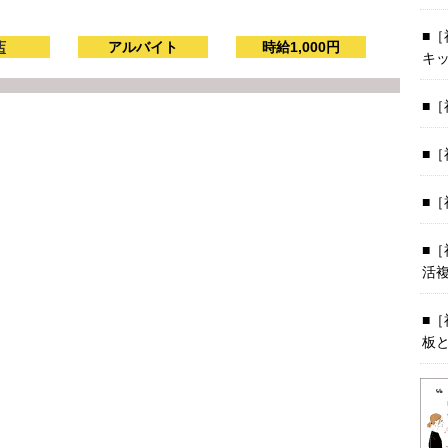
［
店
アルバイト
時給1,000円
キ
［
［
［
［
活
［
板