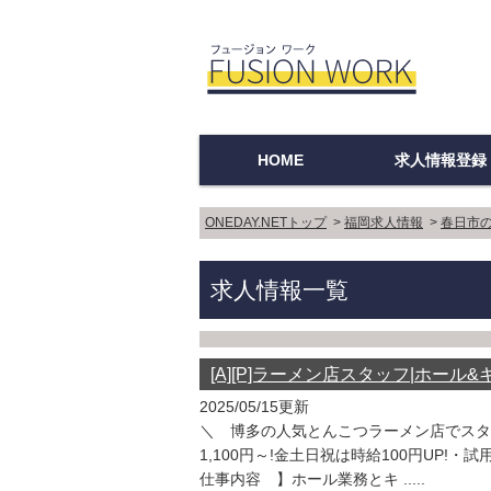
HOME
求人情報登録
登録企業ログイ
新規登録
登録方法
ご利用上の注意
Q＆A
ONEDAY.NETトップ
>
福岡求人情報
>
春日市
求人情報一覧
[A][P]ラーメン店スタッフ|ホール
2025/05/15更新
＼ 博多の人気とんこつラーメン店でスタッフ
1,100円～!金土日祝は時給100円UP
仕事内容 】ホール業務とキ .....